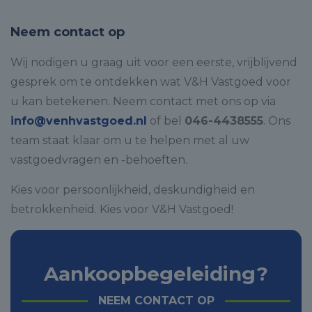
Neem contact op
Wij nodigen u graag uit voor een eerste, vrijblijvend
gesprek om te ontdekken wat V&H Vastgoed voor
u kan betekenen. Neem contact met ons op via
info@venhvastgoed.nl
of bel
046-4438555
. Ons
team staat klaar om u te helpen met al uw
vastgoedvragen en -behoeften.
Kies voor persoonlijkheid, deskundigheid en
betrokkenheid. Kies voor V&H Vastgoed!
Aankoopbegeleiding?
NEEM CONTACT OP