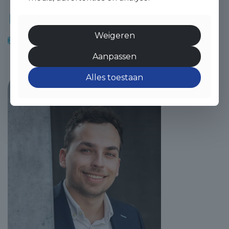
06 54754587
Weigeren
r.vankan@venhvastgoed.nl
Aanpassen
Alles toestaan