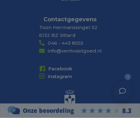
Contactgegevens
Toon Hermanssingel 52
6132 BZ Sittard
046 - 443 8555
info@venhvastgoed.nl
Facebook
Instagram
1