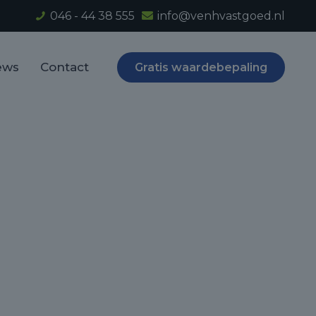
046 - 44 38 555
info@venhvastgoed.nl
ews
Contact
Gratis waardebepaling