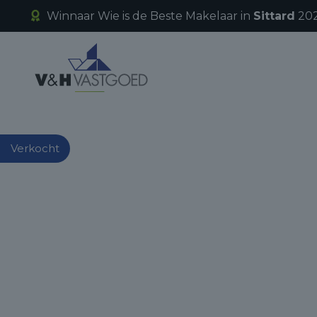
Winnaar Wie is de Beste Makelaar in
Sittard
202
Verkocht