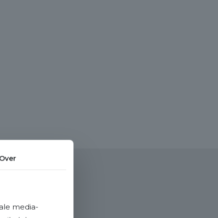
Over
ale media-