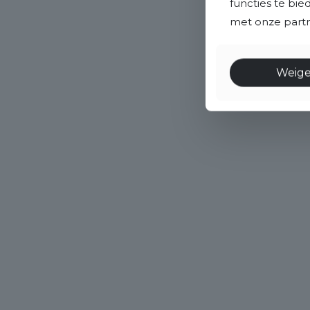
functies te bi
met onze partne
Weig