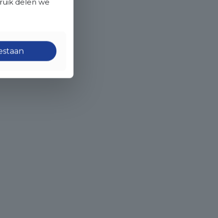
bruik delen we
oestaan