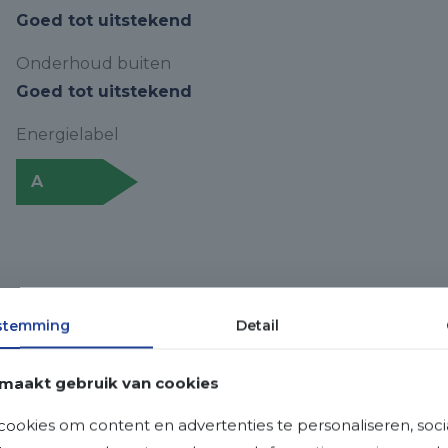
Goed tot uitstekend
Onderhoud buiten
Goed tot uitstekend
Energielabel
A
stemming
Detail
Binnenkijken
maakt gebruik van cookies
ookies om content en advertenties te personaliseren, soci