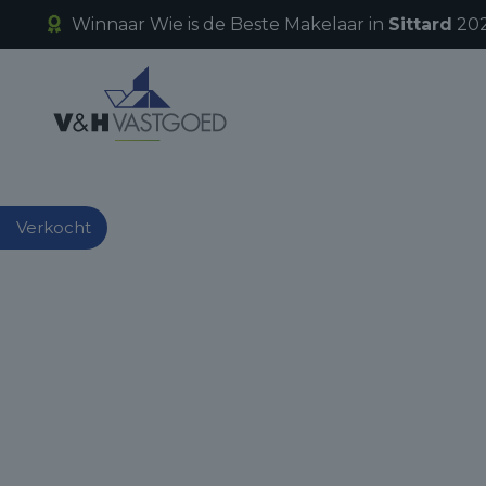
Winnaar Wie is de Beste Makelaar in
Sittard
202
Verkocht