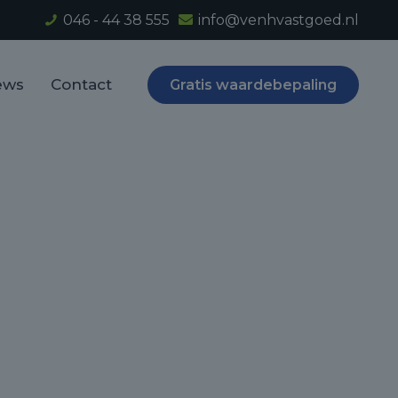
046 - 44 38 555
info@venhvastgoed.nl
ews
Contact
Gratis waardebepaling