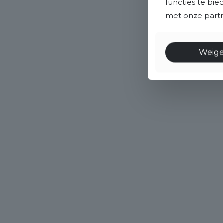
functies te bi
met onze partne
Weig