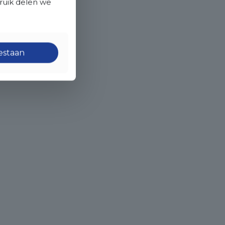
bruik delen we
oestaan